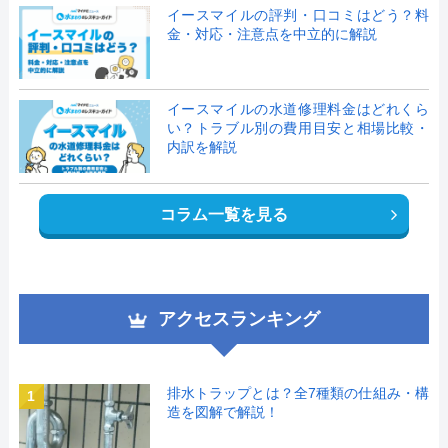
イースマイルの評判・口コミはどう？料
金・対応・注意点を中立的に解説
イースマイルの水道修理料金はどれくら
い？トラブル別の費用目安と相場比較・
内訳を解説
コラム一覧を見る
アクセスランキング
排水トラップとは？全7種類の仕組み・構
1
造を図解で解説！