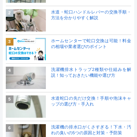
水道・蛇口ハンドルレバーの交換手順・
2
方法を分かりやすく解説
ホームセンターで蛇口交換は可能！料金
3
の相場や業者選びのポイント
洗濯機排水トラップ2種類や仕組みを解
4
説！知っておきたい機能や選び方
水道蛇口の先だけ交換！手順や泡沫キャ
5
ップの選び方・手入れ
洗濯機の排水口がくさすぎる！下水・汚
6
れの臭いの5つの原因と対策・予防策