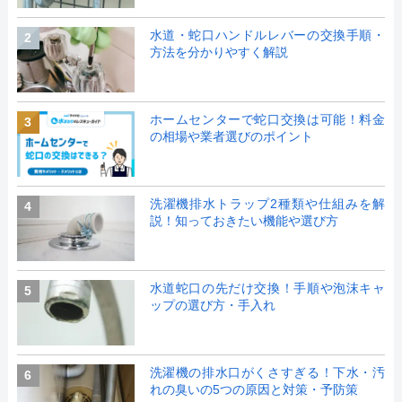
水道・蛇口ハンドルレバーの交換手順・
2
方法を分かりやすく解説
ホームセンターで蛇口交換は可能！料金
3
の相場や業者選びのポイント
洗濯機排水トラップ2種類や仕組みを解
4
説！知っておきたい機能や選び方
水道蛇口の先だけ交換！手順や泡沫キャ
5
ップの選び方・手入れ
洗濯機の排水口がくさすぎる！下水・汚
6
れの臭いの5つの原因と対策・予防策