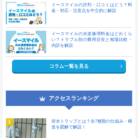
イースマイルの評判・口コミはどう？料
金・対応・注意点を中立的に解説
イースマイルの水道修理料金はどれくら
い？トラブル別の費用目安と相場比較・
内訳を解説
コラム一覧を見る
アクセスランキング
排水トラップとは？全7種類の仕組み・構
1
造を図解で解説！