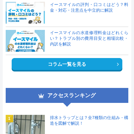
イースマイルの評判・口コミはどう？料
金・対応・注意点を中立的に解説
イースマイルの水道修理料金はどれくら
い？トラブル別の費用目安と相場比較・
内訳を解説
コラム一覧を見る
アクセスランキング
排水トラップとは？全7種類の仕組み・構
1
造を図解で解説！