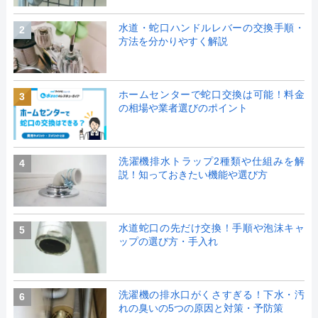
水道・蛇口ハンドルレバーの交換手順・
2
方法を分かりやすく解説
ホームセンターで蛇口交換は可能！料金
3
の相場や業者選びのポイント
洗濯機排水トラップ2種類や仕組みを解
4
説！知っておきたい機能や選び方
水道蛇口の先だけ交換！手順や泡沫キャ
5
ップの選び方・手入れ
洗濯機の排水口がくさすぎる！下水・汚
6
れの臭いの5つの原因と対策・予防策