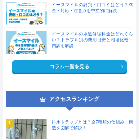
イースマイルの評判・口コミはどう？料
金・対応・注意点を中立的に解説
イースマイルの水道修理料金はどれくら
い？トラブル別の費用目安と相場比較・
内訳を解説
コラム一覧を見る
アクセスランキング
排水トラップとは？全7種類の仕組み・構
1
造を図解で解説！