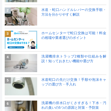
水道・蛇口ハンドルレバーの交換手順・
2
方法を分かりやすく解説
ホームセンターで蛇口交換は可能！料金
3
の相場や業者選びのポイント
洗濯機排水トラップ2種類や仕組みを解
4
説！知っておきたい機能や選び方
水道蛇口の先だけ交換！手順や泡沫キャ
5
ップの選び方・手入れ
洗濯機の排水口がくさすぎる！下水・汚
6
れの臭いの5つの原因と対策・予防策