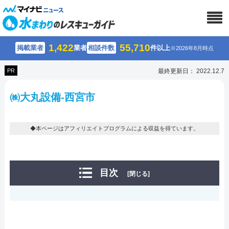
1,422
55,710
掲載業者
業者
相談件数
件以上
※2026年8月時点
PR
最終更新日： 2022.12.7
㈱大丸設備-西宮市
◆本ページはアフィリエイトプログラムによる収益を得ています。
目次
[閉じる]