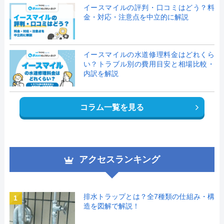
イースマイルの評判・口コミはどう？料
金・対応・注意点を中立的に解説
イースマイルの水道修理料金はどれくら
い？トラブル別の費用目安と相場比較・
内訳を解説
コラム一覧を見る
アクセスランキング
排水トラップとは？全7種類の仕組み・構
1
造を図解で解説！