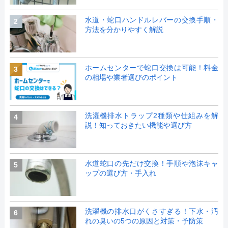
水道・蛇口ハンドルレバーの交換手順・
2
方法を分かりやすく解説
ホームセンターで蛇口交換は可能！料金
3
の相場や業者選びのポイント
洗濯機排水トラップ2種類や仕組みを解
4
説！知っておきたい機能や選び方
水道蛇口の先だけ交換！手順や泡沫キャ
5
ップの選び方・手入れ
洗濯機の排水口がくさすぎる！下水・汚
6
れの臭いの5つの原因と対策・予防策