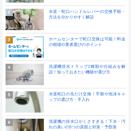
水道・蛇口ハンドルレバーの交換手順・
2
方法を分かりやすく解説
ホームセンターで蛇口交換は可能！料金
3
の相場や業者選びのポイント
洗濯機排水トラップ2種類や仕組みを解
4
説！知っておきたい機能や選び方
水道蛇口の先だけ交換！手順や泡沫キャ
5
ップの選び方・手入れ
洗濯機の排水口がくさすぎる！下水・汚
6
れの臭いの5つの原因と対策・予防策