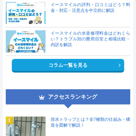
イースマイルの評判・口コミはどう？料
金・対応・注意点を中立的に解説
イースマイルの水道修理料金はどれくら
い？トラブル別の費用目安と相場比較・
内訳を解説
コラム一覧を見る
アクセスランキング
排水トラップとは？全7種類の仕組み・構
1
造を図解で解説！