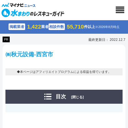
1,422
55,710
掲載業者
業者
相談件数
件以上
※2026年8月時点
PR
最終更新日： 2022.12.7
㈱秋元設備-西宮市
◆本ページはアフィリエイトプログラムによる収益を得ています。
目次
[閉じる]