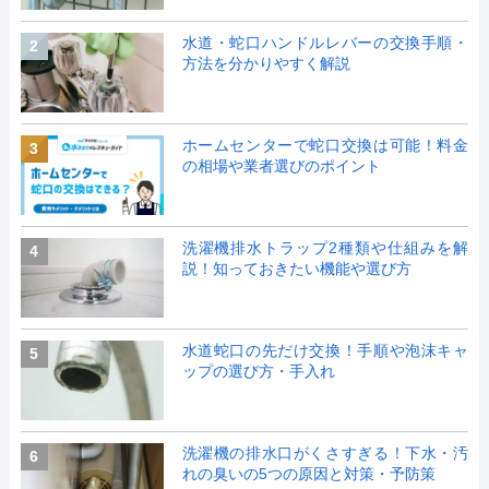
水道・蛇口ハンドルレバーの交換手順・
2
方法を分かりやすく解説
ホームセンターで蛇口交換は可能！料金
3
の相場や業者選びのポイント
洗濯機排水トラップ2種類や仕組みを解
4
説！知っておきたい機能や選び方
水道蛇口の先だけ交換！手順や泡沫キャ
5
ップの選び方・手入れ
洗濯機の排水口がくさすぎる！下水・汚
6
れの臭いの5つの原因と対策・予防策