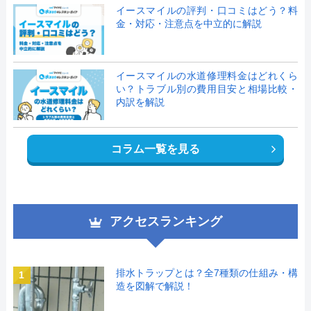
イースマイルの評判・口コミはどう？料
金・対応・注意点を中立的に解説
イースマイルの水道修理料金はどれくら
い？トラブル別の費用目安と相場比較・
内訳を解説
コラム一覧を見る
アクセスランキング
排水トラップとは？全7種類の仕組み・構
1
造を図解で解説！