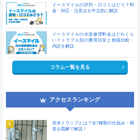
イースマイルの評判・口コミはどう？料
金・対応・注意点を中立的に解説
イースマイルの水道修理料金はどれくら
い？トラブル別の費用目安と相場比較・
内訳を解説
コラム一覧を見る
アクセスランキング
排水トラップとは？全7種類の仕組み・構
1
造を図解で解説！