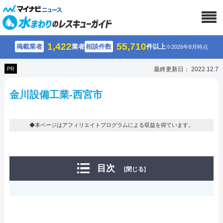
1,422
55,710
掲載業者
業者
相談件数
件以上
※2026年8月時点
PR
最終更新日： 2022.12.7
⾦川設備工業-西宮市
◆本ページはアフィリエイトプログラムによる収益を得ています。
目次
[閉じる]