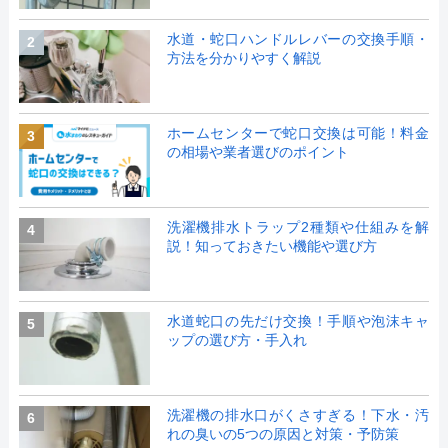
水道・蛇口ハンドルレバーの交換手順・
2
方法を分かりやすく解説
ホームセンターで蛇口交換は可能！料金
3
の相場や業者選びのポイント
洗濯機排水トラップ2種類や仕組みを解
4
説！知っておきたい機能や選び方
水道蛇口の先だけ交換！手順や泡沫キャ
5
ップの選び方・手入れ
洗濯機の排水口がくさすぎる！下水・汚
6
れの臭いの5つの原因と対策・予防策