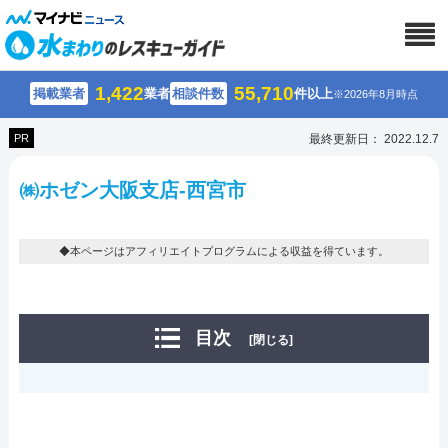
1,422
55,710
掲載業者
業者
相談件数
件以上
※2026年8月時点
PR
最終更新日： 2022.12.7
㈱ホゼン大阪支店-西宮市
◆本ページはアフィリエイトプログラムによる収益を得ています。
目次
[閉じる]