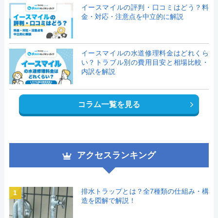
イースマイルの評判・口コミはどう？料
金・対応・注意点を中立的に解説
イースマイルの水道修理料金はどれくら
い？トラブル別の費用目安と相場比較・
内訳を解説
コラム一覧を見る
アクセスランキング
排水トラップとは？全7種類の仕組み・構
1
造を図解で解説！