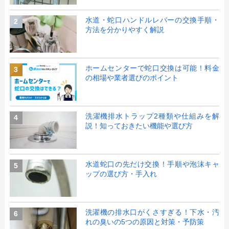
水道・蛇口ハンドルレバーの交換手順・
2
方法を分かりやすく解説
ホームセンターで蛇口交換は可能！料金
3
の相場や業者選びのポイント
洗濯機排水トラップ2種類や仕組みを解
4
説！知っておきたい機能や選び方
水道蛇口の先だけ交換！手順や泡沫キャ
5
ップの選び方・手入れ
洗濯機の排水口がくさすぎる！下水・汚
6
れの臭いの5つの原因と対策・予防策