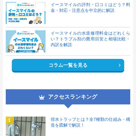
イースマイルの評判・口コミはどう？料
金・対応・注意点を中立的に解説
イースマイルの水道修理料金はどれくら
い？トラブル別の費用目安と相場比較・
内訳を解説
コラム一覧を見る
アクセスランキング
排水トラップとは？全7種類の仕組み・構
1
造を図解で解説！