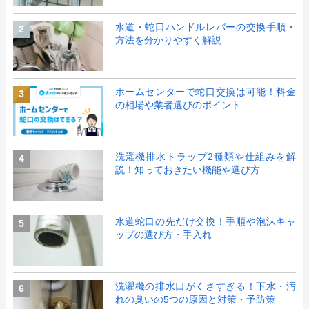
水道・蛇口ハンドルレバーの交換手順・
2
方法を分かりやすく解説
ホームセンターで蛇口交換は可能！料金
3
の相場や業者選びのポイント
洗濯機排水トラップ2種類や仕組みを解
4
説！知っておきたい機能や選び方
水道蛇口の先だけ交換！手順や泡沫キャ
5
ップの選び方・手入れ
洗濯機の排水口がくさすぎる！下水・汚
6
れの臭いの5つの原因と対策・予防策