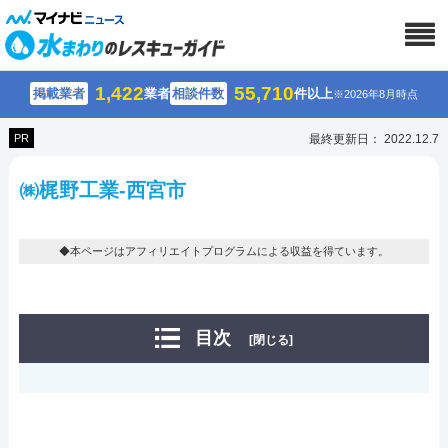
1,422
55,710
掲載業者
業者
相談件数
件以上
※2026年8月時点
PR
最終更新日： 2022.12.7
㈱梶野工業-西宮市
◆本ページはアフィリエイトプログラムによる収益を得ています。
目次
[閉じる]