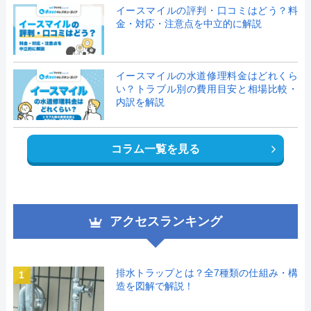
イースマイルの評判・口コミはどう？料
金・対応・注意点を中立的に解説
イースマイルの水道修理料金はどれくら
い？トラブル別の費用目安と相場比較・
内訳を解説
コラム一覧を見る
アクセスランキング
排水トラップとは？全7種類の仕組み・構
1
造を図解で解説！