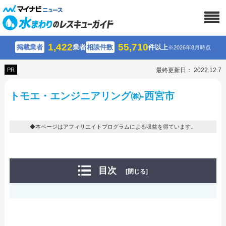
1,422
55,710
掲載業者
業者
相談件数
件以上
※2026年8月時点
PR
最終更新日： 2022.12.7
トモエ・エンジニアリング㈱-西宮市
◆本ページはアフィリエイトプログラムによる収益を得ています。
目次
[閉じる]