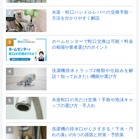
水道・蛇口ハンドルレバーの交換手順・
2
方法を分かりやすく解説
ホームセンターで蛇口交換は可能！料金
3
の相場や業者選びのポイント
洗濯機排水トラップ2種類や仕組みを解
4
説！知っておきたい機能や選び方
水道蛇口の先だけ交換！手順や泡沫キャ
5
ップの選び方・手入れ
洗濯機の排水口がくさすぎる！下水・汚
6
れの臭いの5つの原因と対策・予防策