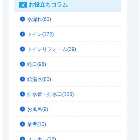
お役立ちコラム
水漏れ(60)
トイレ(172)
トイレリフォーム(39)
蛇口(96)
給湯器(80)
排水管・排水口(106)
お風呂(9)
業者(10)
メーカー(12)