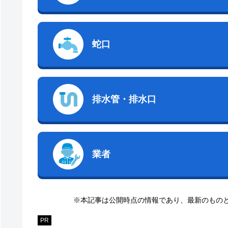
蛇口
排水管・排水口
業者
※本記事は公開時点の情報であり、最新のもの
PR