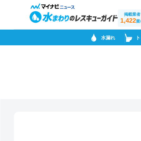
掲載業者
1,422
業
水漏れ
ト