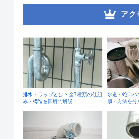
アク
1
2
排水トラップとは？全7種類の仕組
水道・蛇口ハ
み・構造を図解で解説！
順・方法を分
4
5