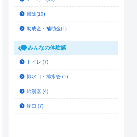
掃除(19)
助成金・補助金(1)
みんなの体験談
トイレ
(7)
排水口・排水管
(1)
給湯器
(4)
蛇口
(7)