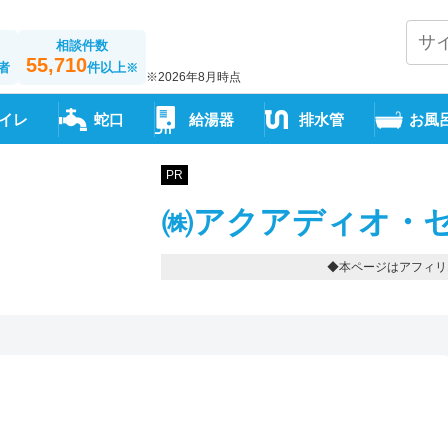
相談件数
55,710
者
件以上
※
※2026年8月時点
イレ
蛇口
給湯器
排水管
お風
PR
㈱アクアディオ・セ
◆本ページはアフィリ