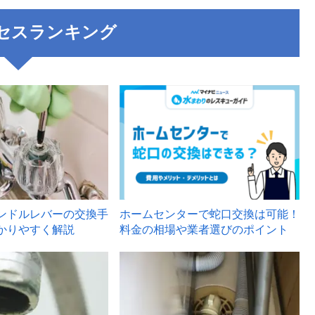
セスランキング
3
ンドルレバーの交換手
ホームセンターで蛇口交換は可能！
かりやすく解説
料金の相場や業者選びのポイント
6