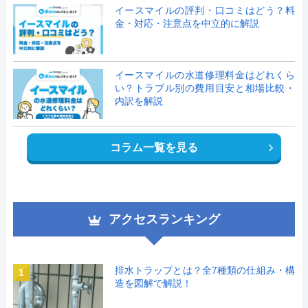
イースマイルの評判・口コミはどう？料
金・対応・注意点を中立的に解説
イースマイルの水道修理料金はどれくら
い？トラブル別の費用目安と相場比較・
内訳を解説
コラム一覧を見る
アクセスランキング
排水トラップとは？全7種類の仕組み・構
1
造を図解で解説！