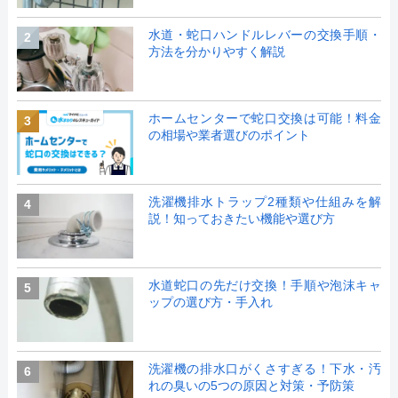
水道・蛇口ハンドルレバーの交換手順・
2
方法を分かりやすく解説
ホームセンターで蛇口交換は可能！料金
3
の相場や業者選びのポイント
洗濯機排水トラップ2種類や仕組みを解
4
説！知っておきたい機能や選び方
水道蛇口の先だけ交換！手順や泡沫キャ
5
ップの選び方・手入れ
洗濯機の排水口がくさすぎる！下水・汚
6
れの臭いの5つの原因と対策・予防策