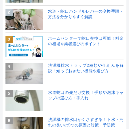
水道・蛇口ハンドルレバーの交換手順・
2
方法を分かりやすく解説
ホームセンターで蛇口交換は可能！料金
3
の相場や業者選びのポイント
洗濯機排水トラップ2種類や仕組みを解
4
説！知っておきたい機能や選び方
水道蛇口の先だけ交換！手順や泡沫キャ
5
ップの選び方・手入れ
洗濯機の排水口がくさすぎる！下水・汚
6
れの臭いの5つの原因と対策・予防策