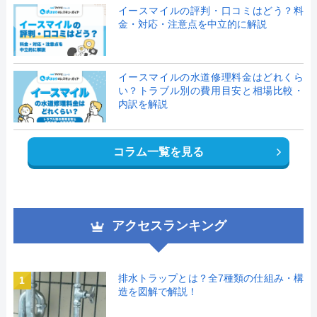
イースマイルの評判・口コミはどう？料
金・対応・注意点を中立的に解説
イースマイルの水道修理料金はどれくら
い？トラブル別の費用目安と相場比較・
内訳を解説
コラム一覧を見る
アクセスランキング
排水トラップとは？全7種類の仕組み・構
1
造を図解で解説！