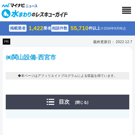
1,422
55,710
掲載業者
業者
相談件数
件以上
※2026年8月時点
PR
最終更新日： 2022.12.7
㈱関山設備-西宮市
◆本ページはアフィリエイトプログラムによる収益を得ています。
目次
[閉じる]