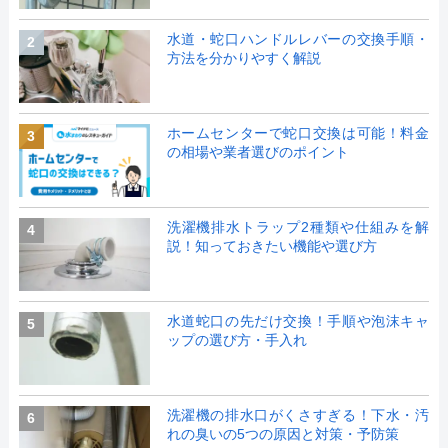
水道・蛇口ハンドルレバーの交換手順・
2
方法を分かりやすく解説
ホームセンターで蛇口交換は可能！料金
3
の相場や業者選びのポイント
洗濯機排水トラップ2種類や仕組みを解
4
説！知っておきたい機能や選び方
水道蛇口の先だけ交換！手順や泡沫キャ
5
ップの選び方・手入れ
洗濯機の排水口がくさすぎる！下水・汚
6
れの臭いの5つの原因と対策・予防策