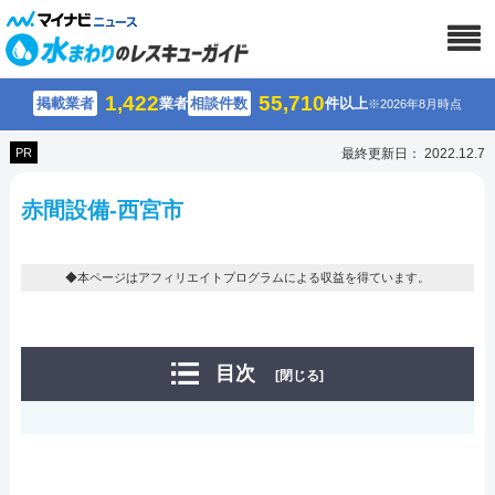
1,422
55,710
掲載業者
業者
相談件数
件以上
※2026年8月時点
PR
最終更新日： 2022.12.7
赤間設備-西宮市
◆本ページはアフィリエイトプログラムによる収益を得ています。
目次
[閉じる]