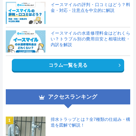
イースマイルの評判・口コミはどう？料
金・対応・注意点を中立的に解説
イースマイルの水道修理料金はどれくら
い？トラブル別の費用目安と相場比較・
内訳を解説
コラム一覧を見る
アクセスランキング
排水トラップとは？全7種類の仕組み・構
1
造を図解で解説！