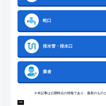
蛇口
排水管・排水口
業者
※本記事は公開時点の情報であり、最新のもの
PR