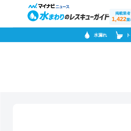
掲載業者
1,422
業
水漏れ
ト