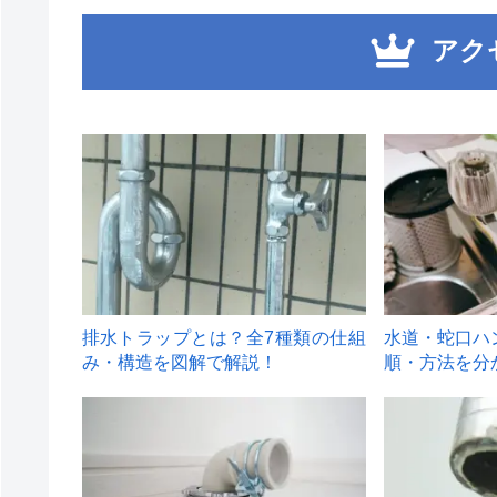
アク
1
2
排水トラップとは？全7種類の仕組
水道・蛇口ハ
み・構造を図解で解説！
順・方法を分
4
5