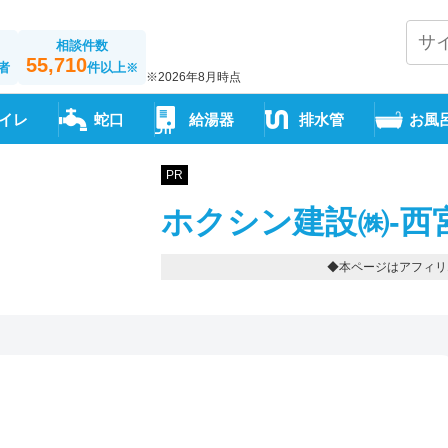
相談件数
55,710
者
件以上
※
※2026年8月時点
イレ
蛇口
給湯器
排水管
お風
PR
ホクシン建設㈱-西
◆本ページはアフィリ