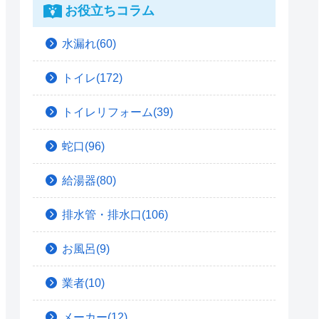
お役立ちコラム
水漏れ(60)
トイレ(172)
トイレリフォーム(39)
蛇口(96)
給湯器(80)
排水管・排水口(106)
お風呂(9)
業者(10)
メーカー(12)