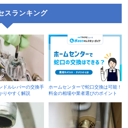
セスランキング
3
ンドルレバーの交換手
ホームセンターで蛇口交換は可能！
かりやすく解説
料金の相場や業者選びのポイント
6