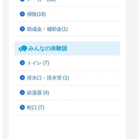
掃除(19)
助成金・補助金(1)
みんなの体験談
トイレ
(7)
排水口・排水管
(1)
給湯器
(4)
蛇口
(7)