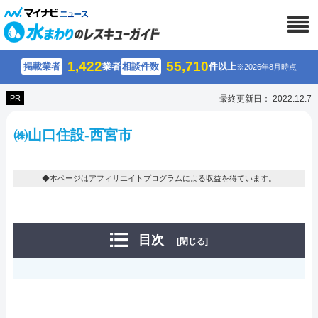
1,422
55,710
掲載業者
業者
相談件数
件以上
※2026年8月時点
PR
最終更新日： 2022.12.7
㈱山口住設-西宮市
◆本ページはアフィリエイトプログラムによる収益を得ています。
目次
[閉じる]