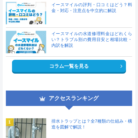
イースマイルの評判・口コミはどう？料
金・対応・注意点を中立的に解説
イースマイルの水道修理料金はどれくら
い？トラブル別の費用目安と相場比較・
内訳を解説
コラム一覧を見る
アクセスランキング
排水トラップとは？全7種類の仕組み・構
1
造を図解で解説！