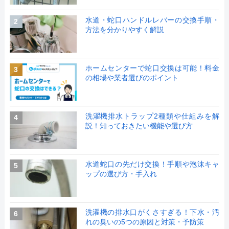
水道・蛇口ハンドルレバーの交換手順・
2
方法を分かりやすく解説
ホームセンターで蛇口交換は可能！料金
3
の相場や業者選びのポイント
洗濯機排水トラップ2種類や仕組みを解
4
説！知っておきたい機能や選び方
水道蛇口の先だけ交換！手順や泡沫キャ
5
ップの選び方・手入れ
洗濯機の排水口がくさすぎる！下水・汚
6
れの臭いの5つの原因と対策・予防策