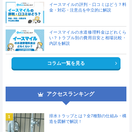
イースマイルの評判・口コミはどう？料
金・対応・注意点を中立的に解説
イースマイルの水道修理料金はどれくら
い？トラブル別の費用目安と相場比較・
内訳を解説
コラム一覧を見る
アクセスランキング
排水トラップとは？全7種類の仕組み・構
1
造を図解で解説！