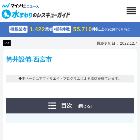
1,422
55,710
掲載業者
業者
相談件数
件以上
※2026年8月時点
PR
最終更新日： 2022.12.7
筒井設備-西宮市
◆本ページはアフィリエイトプログラムによる収益を得ています。
目次
[閉じる]