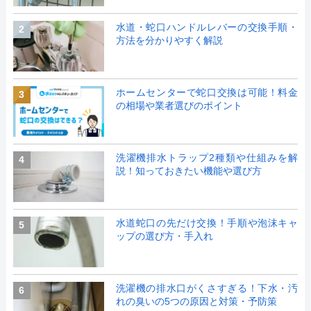
水道・蛇口ハンドルレバーの交換手順・
2
方法を分かりやすく解説
ホームセンターで蛇口交換は可能！料金
3
の相場や業者選びのポイント
洗濯機排水トラップ2種類や仕組みを解
4
説！知っておきたい機能や選び方
水道蛇口の先だけ交換！手順や泡沫キャ
5
ップの選び方・手入れ
洗濯機の排水口がくさすぎる！下水・汚
6
れの臭いの5つの原因と対策・予防策