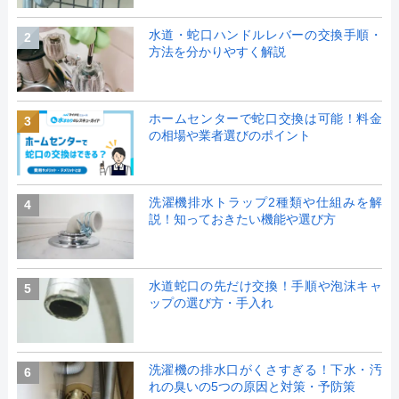
水道・蛇口ハンドルレバーの交換手順・
2
方法を分かりやすく解説
ホームセンターで蛇口交換は可能！料金
3
の相場や業者選びのポイント
洗濯機排水トラップ2種類や仕組みを解
4
説！知っておきたい機能や選び方
水道蛇口の先だけ交換！手順や泡沫キャ
5
ップの選び方・手入れ
洗濯機の排水口がくさすぎる！下水・汚
6
れの臭いの5つの原因と対策・予防策