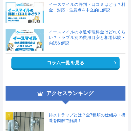
イースマイルの評判・口コミはどう？料
金・対応・注意点を中立的に解説
イースマイルの水道修理料金はどれくら
い？トラブル別の費用目安と相場比較・
内訳を解説
コラム一覧を見る
アクセスランキング
排水トラップとは？全7種類の仕組み・構
1
造を図解で解説！