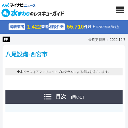
1,422
55,710
掲載業者
業者
相談件数
件以上
※2026年8月時点
PR
最終更新日： 2022.12.7
八尾設備-西宮市
◆本ページはアフィリエイトプログラムによる収益を得ています。
目次
[閉じる]