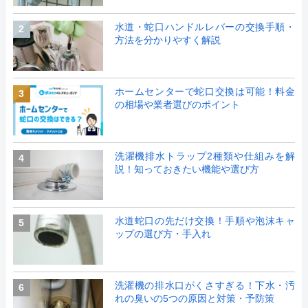
水道・蛇口ハンドルレバーの交換手順・
2
方法を分かりやすく解説
ホームセンターで蛇口交換は可能！料金
3
の相場や業者選びのポイント
洗濯機排水トラップ2種類や仕組みを解
4
説！知っておきたい機能や選び方
水道蛇口の先だけ交換！手順や泡沫キャ
5
ップの選び方・手入れ
洗濯機の排水口がくさすぎる！下水・汚
6
れの臭いの5つの原因と対策・予防策