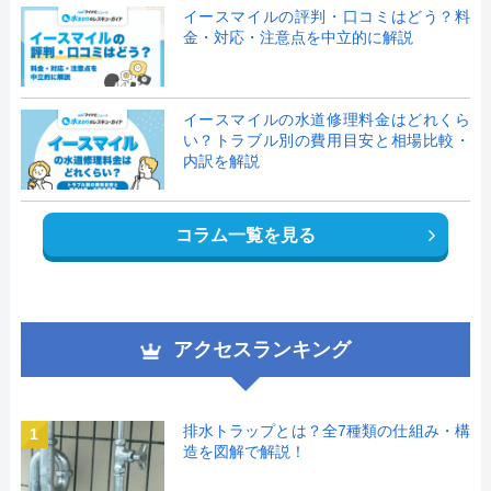
イースマイルの評判・口コミはどう？料
金・対応・注意点を中立的に解説
イースマイルの水道修理料金はどれくら
い？トラブル別の費用目安と相場比較・
内訳を解説
コラム一覧を見る
アクセスランキング
排水トラップとは？全7種類の仕組み・構
1
造を図解で解説！