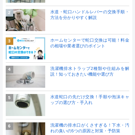
水道・蛇口ハンドルレバーの交換手順・
2
方法を分かりやすく解説
ホームセンターで蛇口交換は可能！料金
3
の相場や業者選びのポイント
洗濯機排水トラップ2種類や仕組みを解
4
説！知っておきたい機能や選び方
水道蛇口の先だけ交換！手順や泡沫キャ
5
ップの選び方・手入れ
洗濯機の排水口がくさすぎる！下水・汚
6
れの臭いの5つの原因と対策・予防策