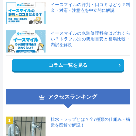
イースマイルの評判・口コミはどう？料
金・対応・注意点を中立的に解説
イースマイルの水道修理料金はどれくら
い？トラブル別の費用目安と相場比較・
内訳を解説
コラム一覧を見る
アクセスランキング
排水トラップとは？全7種類の仕組み・構
1
造を図解で解説！