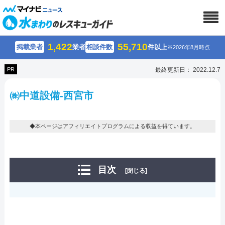
1,422
55,710
掲載業者
業者
相談件数
件以上
※2026年8月時点
PR
最終更新日： 2022.12.7
㈱中道設備-西宮市
◆本ページはアフィリエイトプログラムによる収益を得ています。
目次
[閉じる]