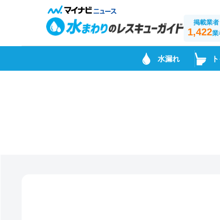
掲載業者
1,422
業
水漏れ
ト