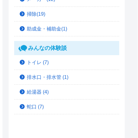
掃除(19)
助成金・補助金(1)
みんなの体験談
トイレ
(7)
排水口・排水管
(1)
給湯器
(4)
蛇口
(7)