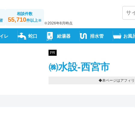
相談件数
55,710
者
件以上
※
※2026年8月時点
イレ
蛇口
給湯器
排水管
お風
PR
㈱水設-西宮市
◆本ページはアフィリ