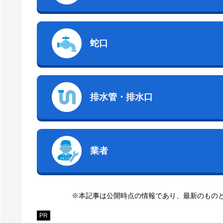
蛇口
排水管・排水口
業者
※本記事は公開時点の情報であり、最新のもの
PR