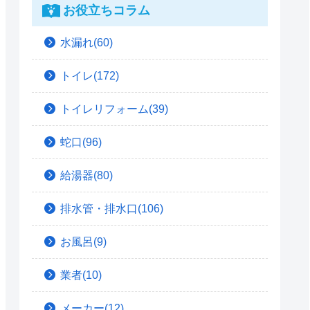
お役立ちコラム
水漏れ(60)
トイレ(172)
トイレリフォーム(39)
蛇口(96)
給湯器(80)
排水管・排水口(106)
お風呂(9)
業者(10)
メーカー(12)