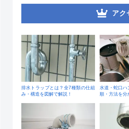
アク
1
2
排水トラップとは？全7種類の仕組
水道・蛇口ハ
み・構造を図解で解説！
順・方法を分
4
5