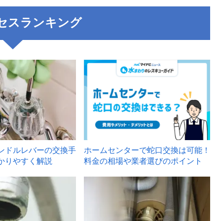
セスランキング
3
ンドルレバーの交換手
ホームセンターで蛇口交換は可能！
かりやすく解説
料金の相場や業者選びのポイント
6