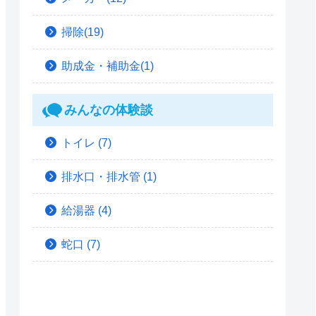
掃除(19)
助成金・補助金(1)
みんなの体験談
トイレ
(7)
排水口・排水管
(1)
給湯器
(4)
蛇口
(7)