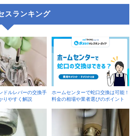
セスランキング
3
ンドルレバーの交換手
ホームセンターで蛇口交換は可能！
かりやすく解説
料金の相場や業者選びのポイント
6