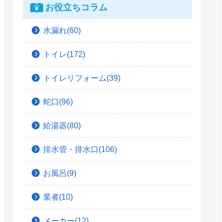
お役立ちコラム
水漏れ(60)
トイレ(172)
トイレリフォーム(39)
蛇口(96)
給湯器(80)
排水管・排水口(106)
お風呂(9)
業者(10)
メーカー(12)