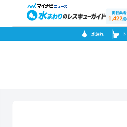
掲載業者
1,422
業
水漏れ
ト