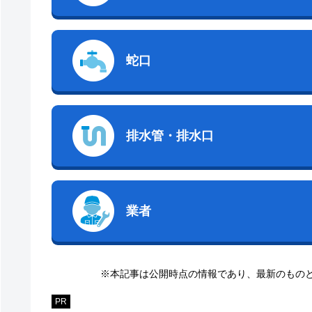
蛇口
排水管・排水口
業者
※本記事は公開時点の情報であり、最新のもの
PR