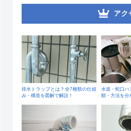
アク
1
2
排水トラップとは？全7種類の仕組
水道・蛇口ハ
み・構造を図解で解説！
順・方法を分
4
5