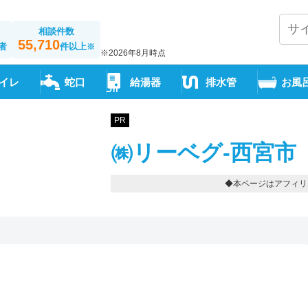
相談件数
55,710
者
件以上
※
※2026年8月時点
イレ
蛇口
給湯器
排水管
お風
PR
㈱リーベグ-西宮市
◆本ページはアフィリ