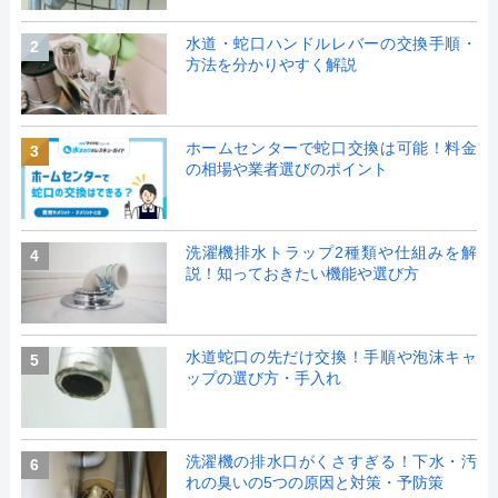
水道・蛇口ハンドルレバーの交換手順・
2
方法を分かりやすく解説
ホームセンターで蛇口交換は可能！料金
3
の相場や業者選びのポイント
洗濯機排水トラップ2種類や仕組みを解
4
説！知っておきたい機能や選び方
水道蛇口の先だけ交換！手順や泡沫キャ
5
ップの選び方・手入れ
洗濯機の排水口がくさすぎる！下水・汚
6
れの臭いの5つの原因と対策・予防策