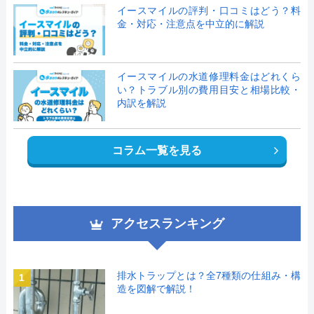
イースマイルの評判・口コミはどう？料
金・対応・注意点を中立的に解説
イースマイルの水道修理料金はどれくら
い？トラブル別の費用目安と相場比較・
内訳を解説
コラム一覧を見る
アクセスランキング
排水トラップとは？全7種類の仕組み・構
1
造を図解で解説！