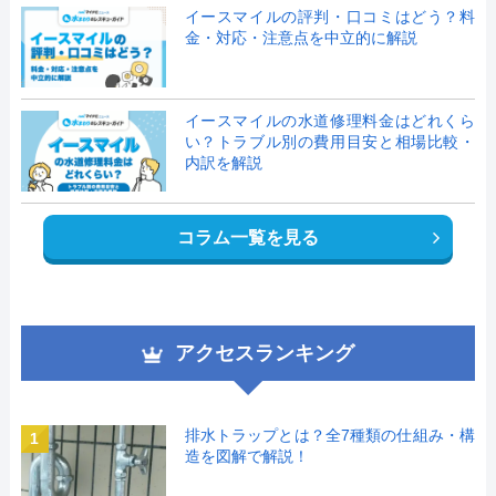
イースマイルの評判・口コミはどう？料
金・対応・注意点を中立的に解説
イースマイルの水道修理料金はどれくら
い？トラブル別の費用目安と相場比較・
内訳を解説
コラム一覧を見る
アクセスランキング
排水トラップとは？全7種類の仕組み・構
1
造を図解で解説！