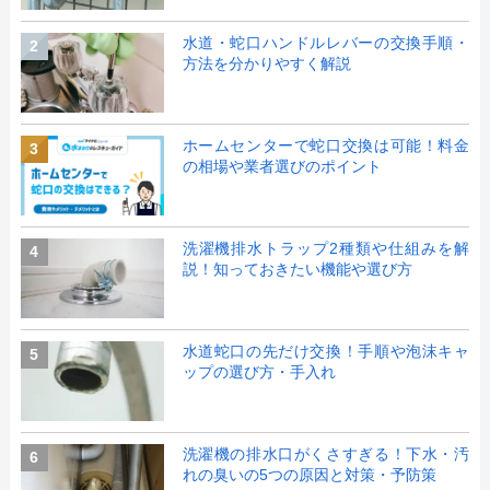
水道・蛇口ハンドルレバーの交換手順・
2
方法を分かりやすく解説
ホームセンターで蛇口交換は可能！料金
3
の相場や業者選びのポイント
洗濯機排水トラップ2種類や仕組みを解
4
説！知っておきたい機能や選び方
水道蛇口の先だけ交換！手順や泡沫キャ
5
ップの選び方・手入れ
洗濯機の排水口がくさすぎる！下水・汚
6
れの臭いの5つの原因と対策・予防策