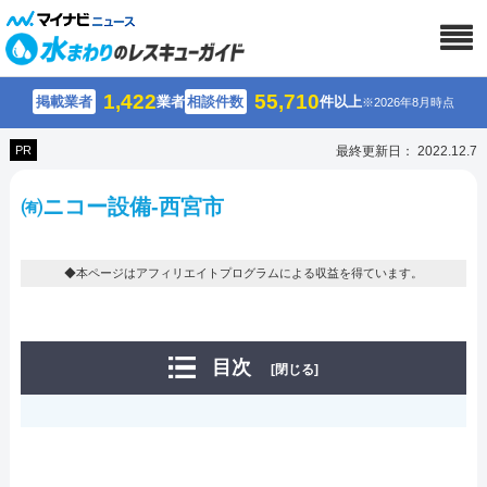
1,422
55,710
掲載業者
業者
相談件数
件以上
※2026年8月時点
PR
最終更新日： 2022.12.7
㈲ニコー設備-西宮市
◆本ページはアフィリエイトプログラムによる収益を得ています。
目次
[閉じる]