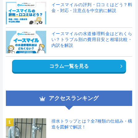
イースマイルの評判・口コミはどう？料
金・対応・注意点を中立的に解説
イースマイルの水道修理料金はどれくら
い？トラブル別の費用目安と相場比較・
内訳を解説
コラム一覧を見る
アクセスランキング
排水トラップとは？全7種類の仕組み・構
1
造を図解で解説！