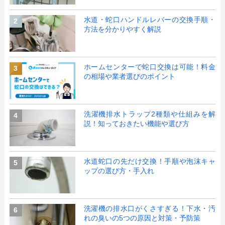
水道・蛇口ハンドルレバーの交換手順・
2
方法を分かりやすく解説
ホームセンターで蛇口交換は可能！料金
3
の相場や業者選びのポイント
洗濯機排水トラップ2種類や仕組みを解
4
説！知っておきたい機能や選び方
水道蛇口の先だけ交換！手順や泡沫キャ
5
ップの選び方・手入れ
洗濯機の排水口がくさすぎる！下水・汚
6
れの臭いの5つの原因と対策・予防策