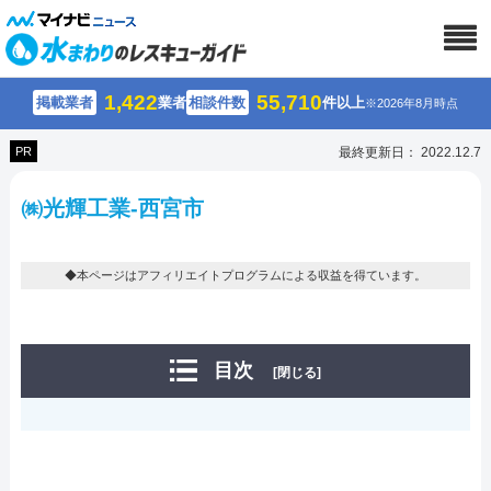
1,422
55,710
掲載業者
業者
相談件数
件以上
※2026年8月時点
PR
最終更新日： 2022.12.7
㈱光輝工業-西宮市
◆本ページはアフィリエイトプログラムによる収益を得ています。
目次
[閉じる]