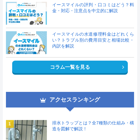
イースマイルの評判・口コミはどう？料
金・対応・注意点を中立的に解説
イースマイルの水道修理料金はどれくら
い？トラブル別の費用目安と相場比較・
内訳を解説
コラム一覧を見る
アクセスランキング
排水トラップとは？全7種類の仕組み・構
1
造を図解で解説！