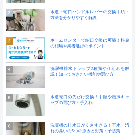
水道・蛇口ハンドルレバーの交換手順・
2
方法を分かりやすく解説
ホームセンターで蛇口交換は可能！料金
3
の相場や業者選びのポイント
洗濯機排水トラップ2種類や仕組みを解
4
説！知っておきたい機能や選び方
水道蛇口の先だけ交換！手順や泡沫キャ
5
ップの選び方・手入れ
洗濯機の排水口がくさすぎる！下水・汚
6
れの臭いの5つの原因と対策・予防策