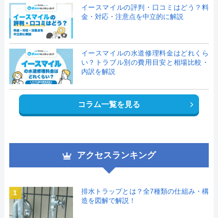
イースマイルの評判・口コミはどう？料
金・対応・注意点を中立的に解説
イースマイルの水道修理料金はどれくら
い？トラブル別の費用目安と相場比較・
内訳を解説
コラム一覧を見る
アクセスランキング
排水トラップとは？全7種類の仕組み・構
1
造を図解で解説！