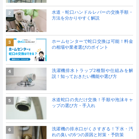
水道・蛇口ハンドルレバーの交換手順・
2
方法を分かりやすく解説
ホームセンターで蛇口交換は可能！料金
3
の相場や業者選びのポイント
洗濯機排水トラップ2種類や仕組みを解
4
説！知っておきたい機能や選び方
水道蛇口の先だけ交換！手順や泡沫キャ
5
ップの選び方・手入れ
洗濯機の排水口がくさすぎる！下水・汚
6
れの臭いの5つの原因と対策・予防策