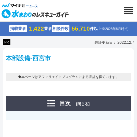
1,422
55,710
掲載業者
業者
相談件数
件以上
※2026年8月時点
PR
最終更新日： 2022.12.7
本部設備-西宮市
◆本ページはアフィリエイトプログラムによる収益を得ています。
目次
[閉じる]