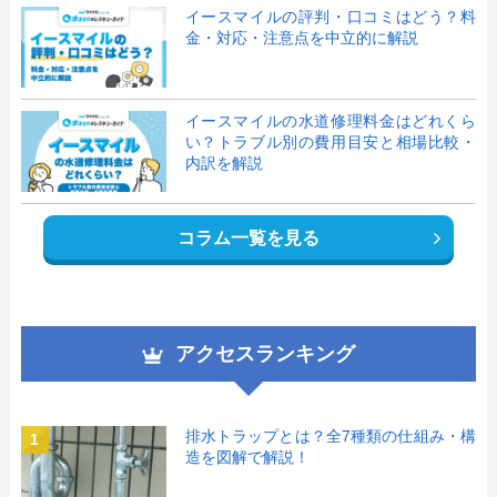
イースマイルの評判・口コミはどう？料
金・対応・注意点を中立的に解説
イースマイルの水道修理料金はどれくら
い？トラブル別の費用目安と相場比較・
内訳を解説
コラム一覧を見る
アクセスランキング
排水トラップとは？全7種類の仕組み・構
1
造を図解で解説！