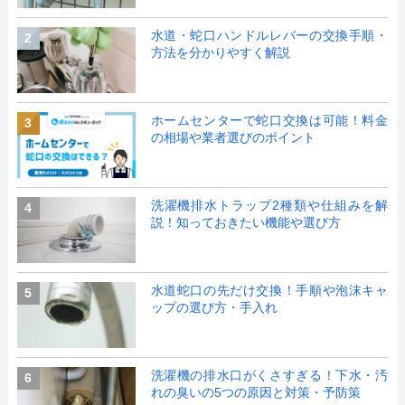
水道・蛇口ハンドルレバーの交換手順・
2
方法を分かりやすく解説
ホームセンターで蛇口交換は可能！料金
3
の相場や業者選びのポイント
洗濯機排水トラップ2種類や仕組みを解
4
説！知っておきたい機能や選び方
水道蛇口の先だけ交換！手順や泡沫キャ
5
ップの選び方・手入れ
洗濯機の排水口がくさすぎる！下水・汚
6
れの臭いの5つの原因と対策・予防策