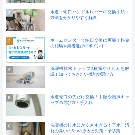
水道・蛇口ハンドルレバーの交換手順・
2
方法を分かりやすく解説
ホームセンターで蛇口交換は可能！料金
3
の相場や業者選びのポイント
洗濯機排水トラップ2種類や仕組みを解
4
説！知っておきたい機能や選び方
水道蛇口の先だけ交換！手順や泡沫キャ
5
ップの選び方・手入れ
洗濯機の排水口がくさすぎる！下水・汚
6
れの臭いの5つの原因と対策・予防策