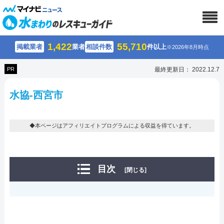
1,422
55,710
掲載業者
業者
相談件数
件以上
※2026年8月時点
PR
最終更新日： 2022.12.7
水協-西宮市
◆本ページはアフィリエイトプログラムによる収益を得ています。
目次
[閉じる]