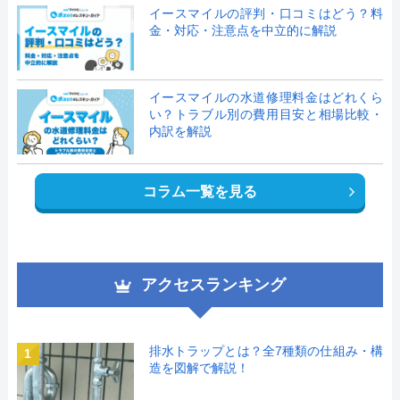
イースマイルの評判・口コミはどう？料
金・対応・注意点を中立的に解説
イースマイルの水道修理料金はどれくら
い？トラブル別の費用目安と相場比較・
内訳を解説
コラム一覧を見る
アクセスランキング
排水トラップとは？全7種類の仕組み・構
1
造を図解で解説！