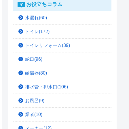
お役立ちコラム
水漏れ(60)
トイレ(172)
トイレリフォーム(39)
蛇口(96)
給湯器(80)
排水管・排水口(106)
お風呂(9)
業者(10)
メーカー(12)