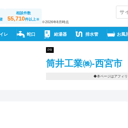
相談件数
55,710
者
件以上
※
※2026年8月時点
イレ
蛇口
給湯器
排水管
お風
PR
筒井工業㈱-西宮市
◆本ページはアフィリ