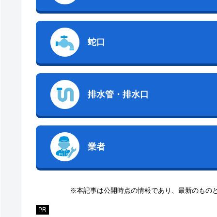
蛇口
排水管・排水口
業者
※本記事は公開時点の情報であり、最新のもの
PR