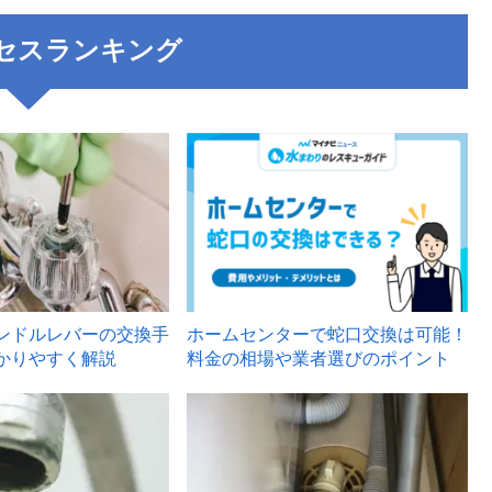
セスランキング
3
ンドルレバーの交換手
ホームセンターで蛇口交換は可能！
かりやすく解説
料金の相場や業者選びのポイント
6