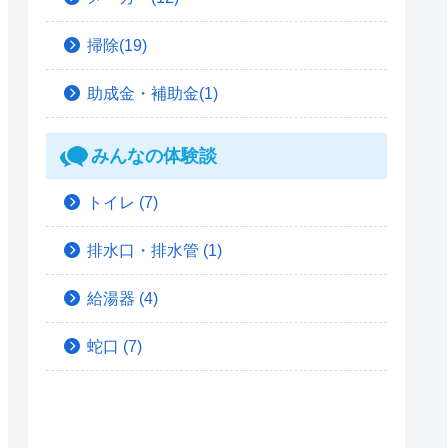
掃除(19)
助成金・補助金(1)
みんなの体験談
トイレ
(7)
排水口・排水管
(1)
給湯器
(4)
蛇口
(7)