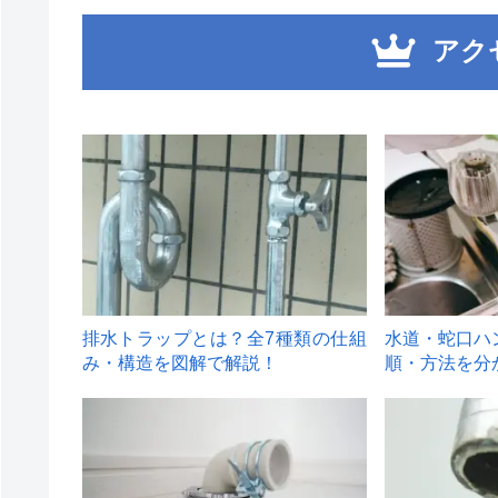
アク
1
2
排水トラップとは？全7種類の仕組
水道・蛇口ハ
み・構造を図解で解説！
順・方法を分
4
5