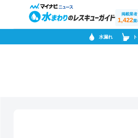
掲載業者
1,422
業
水漏れ
ト