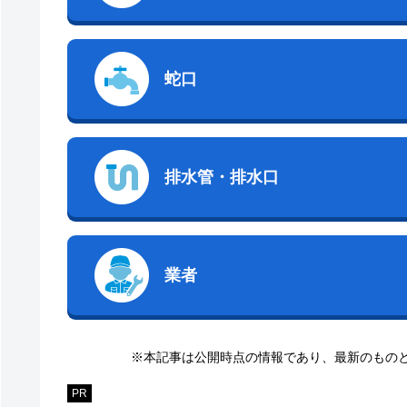
蛇口
排水管・排水口
業者
※本記事は公開時点の情報であり、最新のもの
PR