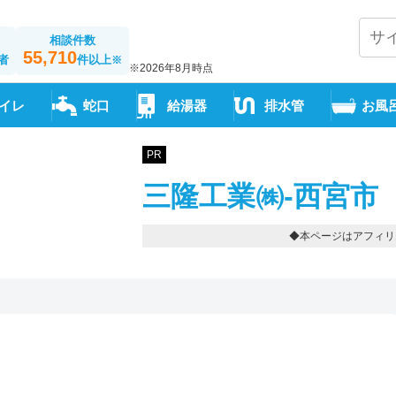
相談件数
55,710
者
件以上
※
※2026年8月時点
イレ
蛇口
給湯器
排水管
お風
PR
三隆工業㈱-西宮市
◆本ページはアフィリ