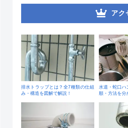
アク
1
2
排水トラップとは？全7種類の仕組
水道・蛇口ハ
み・構造を図解で解説！
順・方法を分
4
5