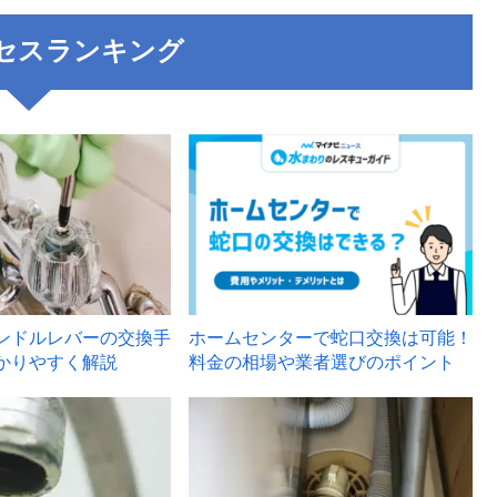
セスランキング
3
ンドルレバーの交換手
ホームセンターで蛇口交換は可能！
かりやすく解説
料金の相場や業者選びのポイント
6