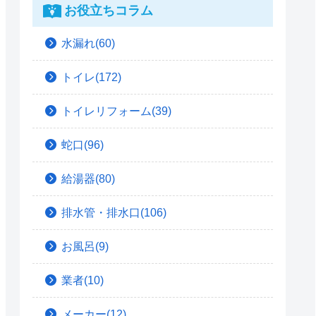
お役立ちコラム
水漏れ(60)
トイレ(172)
トイレリフォーム(39)
蛇口(96)
給湯器(80)
排水管・排水口(106)
お風呂(9)
業者(10)
メーカー(12)