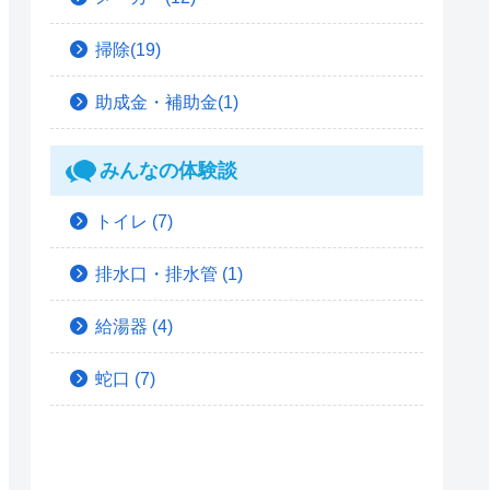
掃除(19)
助成金・補助金(1)
みんなの体験談
トイレ
(7)
排水口・排水管
(1)
給湯器
(4)
蛇口
(7)