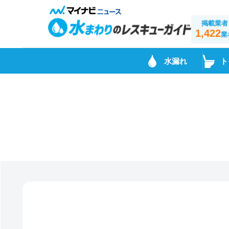
掲載業者
1,422
業
水漏れ
ト