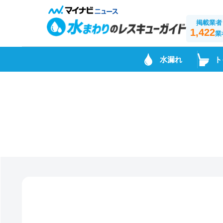
掲載業者
1,422
業
水漏れ
ト