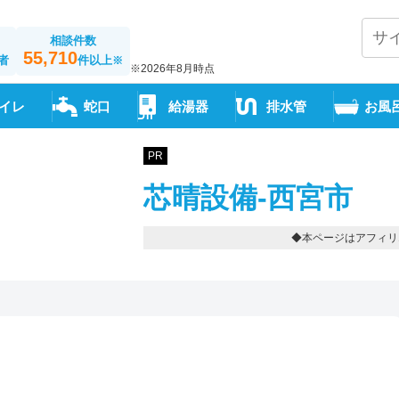
相談件数
55,710
者
件以上
※
※2026年8月時点
イレ
蛇口
給湯器
排水管
お風
PR
芯晴設備-西宮市
◆本ページはアフィリ