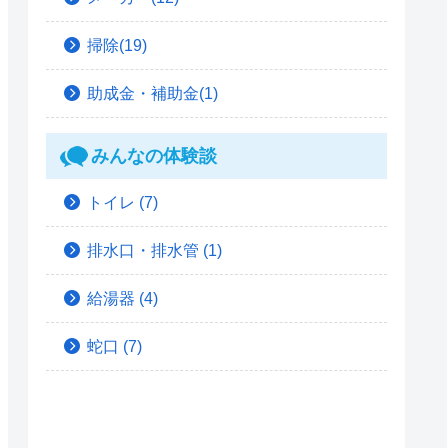
掃除(19)
助成金・補助金(1)
みんなの体験談
トイレ
(7)
排水口・排水管
(1)
給湯器
(4)
蛇口
(7)