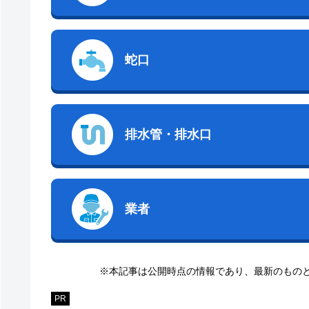
蛇口
排水管・排水口
業者
※本記事は公開時点の情報であり、最新のもの
PR