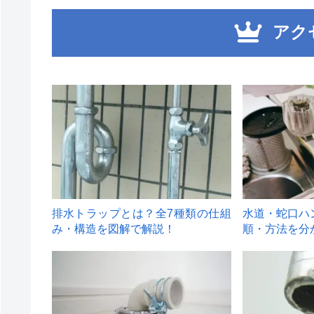
アク
1
2
排水トラップとは？全7種類の仕組
水道・蛇口ハ
み・構造を図解で解説！
順・方法を分
4
5