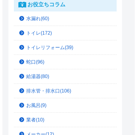
お役立ちコラム
水漏れ(60)
トイレ(172)
トイレリフォーム(39)
蛇口(96)
給湯器(80)
排水管・排水口(106)
お風呂(9)
業者(10)
メーカー(12)