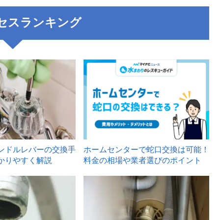
セスランキング
3
ンドルレバーの交換手
ホームセンターで蛇口交換は可能！
かりやすく解説
料金の相場や業者選びのポイント
6