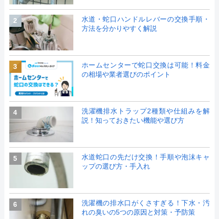
水道・蛇口ハンドルレバーの交換手順・
2
方法を分かりやすく解説
ホームセンターで蛇口交換は可能！料金
3
の相場や業者選びのポイント
洗濯機排水トラップ2種類や仕組みを解
4
説！知っておきたい機能や選び方
水道蛇口の先だけ交換！手順や泡沫キャ
5
ップの選び方・手入れ
洗濯機の排水口がくさすぎる！下水・汚
6
れの臭いの5つの原因と対策・予防策