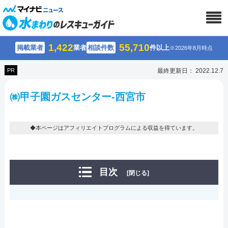
1,422
55,710
掲載業者
業者
相談件数
件以上
※2026年8月時点
PR
最終更新日： 2022.12.7
㈱甲子園ガスセンター-西宮市
◆本ページはアフィリエイトプログラムによる収益を得ています。
目次
[閉じる]