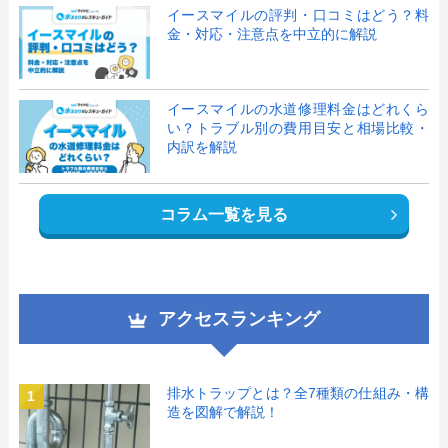
イースマイルの評判・口コミはどう？料
金・対応・注意点を中立的に解説
イースマイルの水道修理料金はどれくら
い？トラブル別の費用目安と相場比較・
内訳を解説
コラム一覧を見る
アクセスランキング
排水トラップとは？全7種類の仕組み・構
1
造を図解で解説！