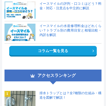
イースマイルの評判・口コミはどう？料
金・対応・注意点を中立的に解説
イースマイルの水道修理料金はどれくら
い？トラブル別の費用目安と相場比較・
内訳を解説
コラム一覧を見る
アクセスランキング
排水トラップとは？全7種類の仕組み・構
1
造を図解で解説！