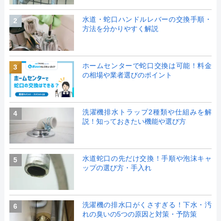
水道・蛇口ハンドルレバーの交換手順・
2
方法を分かりやすく解説
ホームセンターで蛇口交換は可能！料金
3
の相場や業者選びのポイント
洗濯機排水トラップ2種類や仕組みを解
4
説！知っておきたい機能や選び方
水道蛇口の先だけ交換！手順や泡沫キャ
5
ップの選び方・手入れ
洗濯機の排水口がくさすぎる！下水・汚
6
れの臭いの5つの原因と対策・予防策