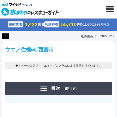
1,422
55,710
掲載業者
業者
相談件数
件以上
※2026年8月時点
PR
最終更新日： 2022.12.7
ウエノ住機㈱-西宮市
◆本ページはアフィリエイトプログラムによる収益を得ています。
目次
[閉じる]