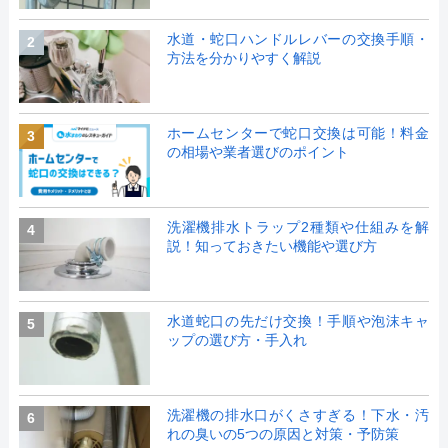
水道・蛇口ハンドルレバーの交換手順・
2
方法を分かりやすく解説
ホームセンターで蛇口交換は可能！料金
3
の相場や業者選びのポイント
洗濯機排水トラップ2種類や仕組みを解
4
説！知っておきたい機能や選び方
水道蛇口の先だけ交換！手順や泡沫キャ
5
ップの選び方・手入れ
洗濯機の排水口がくさすぎる！下水・汚
6
れの臭いの5つの原因と対策・予防策