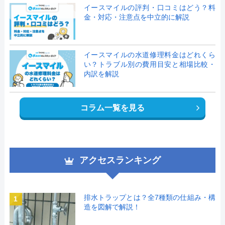
イースマイルの評判・口コミはどう？料
金・対応・注意点を中立的に解説
イースマイルの水道修理料金はどれくら
い？トラブル別の費用目安と相場比較・
内訳を解説
コラム一覧を見る
アクセスランキング
排水トラップとは？全7種類の仕組み・構
1
造を図解で解説！