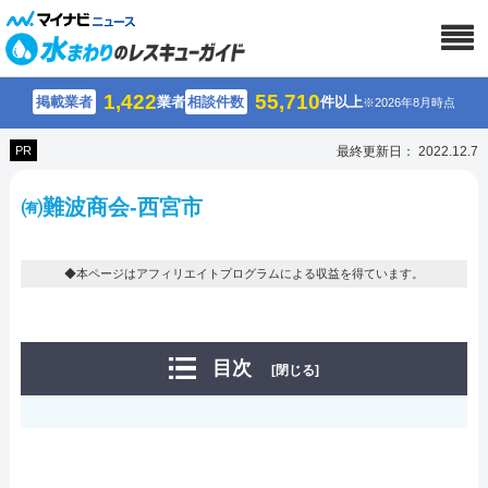
1,422
55,710
掲載業者
業者
相談件数
件以上
※2026年8月時点
PR
最終更新日： 2022.12.7
㈲難波商会-西宮市
◆本ページはアフィリエイトプログラムによる収益を得ています。
目次
[閉じる]