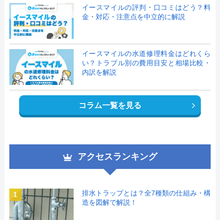
イースマイルの評判・口コミはどう？料
金・対応・注意点を中立的に解説
イースマイルの水道修理料金はどれくら
い？トラブル別の費用目安と相場比較・
内訳を解説
コラム一覧を見る
アクセスランキング
排水トラップとは？全7種類の仕組み・構
1
造を図解で解説！