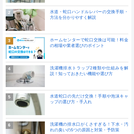
水道・蛇口ハンドルレバーの交換手順・
2
方法を分かりやすく解説
ホームセンターで蛇口交換は可能！料金
3
の相場や業者選びのポイント
洗濯機排水トラップ2種類や仕組みを解
4
説！知っておきたい機能や選び方
水道蛇口の先だけ交換！手順や泡沫キャ
5
ップの選び方・手入れ
洗濯機の排水口がくさすぎる！下水・汚
6
れの臭いの5つの原因と対策・予防策