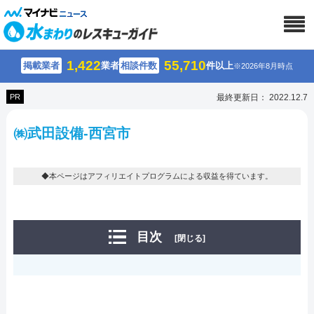
1,422
55,710
掲載業者
業者
相談件数
件以上
※2026年8月時点
PR
最終更新日： 2022.12.7
㈱武田設備-西宮市
◆本ページはアフィリエイトプログラムによる収益を得ています。
目次
[閉じる]