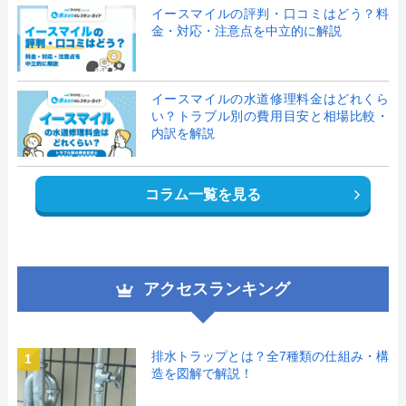
イースマイルの評判・口コミはどう？料
金・対応・注意点を中立的に解説
イースマイルの水道修理料金はどれくら
い？トラブル別の費用目安と相場比較・
内訳を解説
コラム一覧を見る
アクセスランキング
排水トラップとは？全7種類の仕組み・構
1
造を図解で解説！