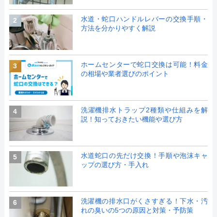
水道・蛇口ハンドルレバーの交換手順・
2
方法を分かりやすく解説
ホームセンターで蛇口交換は可能！料金
3
の相場や業者選びのポイント
洗濯機排水トラップ2種類や仕組みを解
4
説！知っておきたい機能や選び方
水道蛇口の先だけ交換！手順や泡沫キャ
5
ップの選び方・手入れ
洗濯機の排水口がくさすぎる！下水・汚
6
れの臭いの5つの原因と対策・予防策