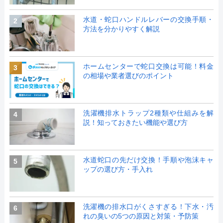
水道・蛇口ハンドルレバーの交換手順・
2
方法を分かりやすく解説
ホームセンターで蛇口交換は可能！料金
3
の相場や業者選びのポイント
洗濯機排水トラップ2種類や仕組みを解
4
説！知っておきたい機能や選び方
水道蛇口の先だけ交換！手順や泡沫キャ
5
ップの選び方・手入れ
洗濯機の排水口がくさすぎる！下水・汚
6
れの臭いの5つの原因と対策・予防策