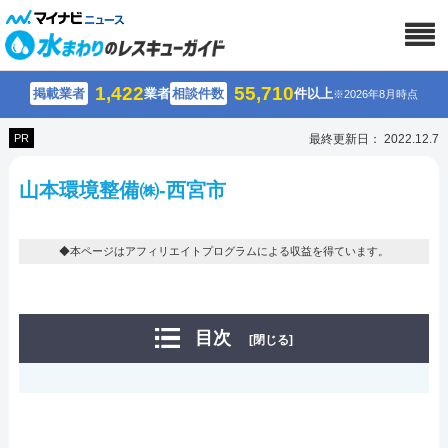
1,422
55,710
掲載業者
業者
相談件数
件以上
※2026年8月時点
PR
最終更新日： 2022.12.7
山本環境整備㈱-西宮市
◆本ページはアフィリエイトプログラムによる収益を得ています。
目次
[閉じる]