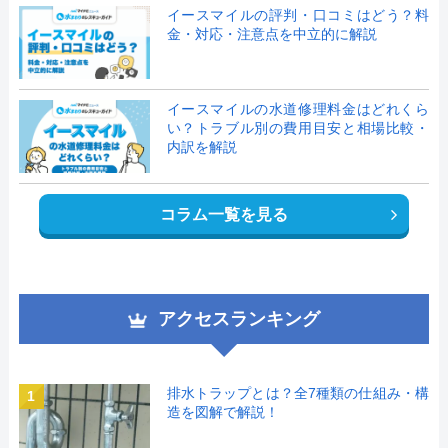
イースマイルの評判・口コミはどう？料
金・対応・注意点を中立的に解説
イースマイルの水道修理料金はどれくら
い？トラブル別の費用目安と相場比較・
内訳を解説
コラム一覧を見る
アクセスランキング
排水トラップとは？全7種類の仕組み・構
1
造を図解で解説！