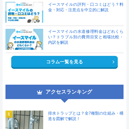
イースマイルの評判・口コミはどう？料
金・対応・注意点を中立的に解説
イースマイルの水道修理料金はどれくら
い？トラブル別の費用目安と相場比較・
内訳を解説
コラム一覧を見る
アクセスランキング
排水トラップとは？全7種類の仕組み・構
1
造を図解で解説！