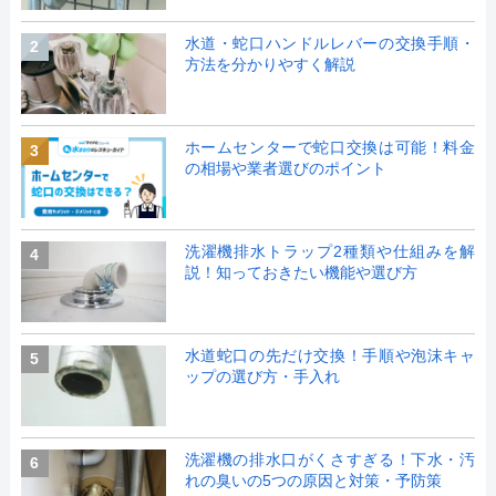
水道・蛇口ハンドルレバーの交換手順・
2
方法を分かりやすく解説
ホームセンターで蛇口交換は可能！料金
3
の相場や業者選びのポイント
洗濯機排水トラップ2種類や仕組みを解
4
説！知っておきたい機能や選び方
水道蛇口の先だけ交換！手順や泡沫キャ
5
ップの選び方・手入れ
洗濯機の排水口がくさすぎる！下水・汚
6
れの臭いの5つの原因と対策・予防策