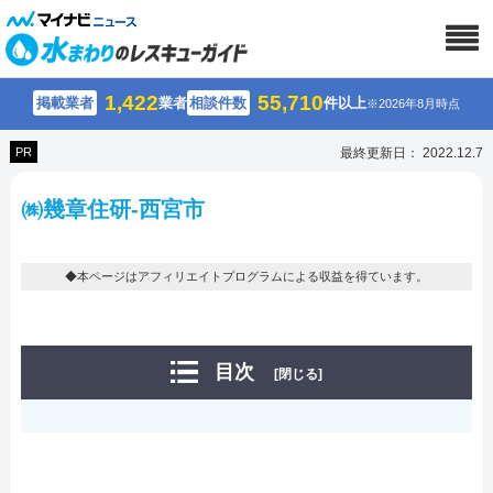
1,422
55,710
掲載業者
業者
相談件数
件以上
※2026年8月時点
PR
最終更新日： 2022.12.7
㈱幾章住研-西宮市
◆本ページはアフィリエイトプログラムによる収益を得ています。
目次
[閉じる]