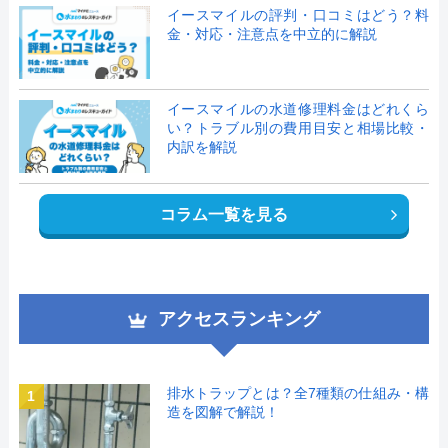
イースマイルの評判・口コミはどう？料
金・対応・注意点を中立的に解説
イースマイルの水道修理料金はどれくら
い？トラブル別の費用目安と相場比較・
内訳を解説
コラム一覧を見る
アクセスランキング
排水トラップとは？全7種類の仕組み・構
1
造を図解で解説！