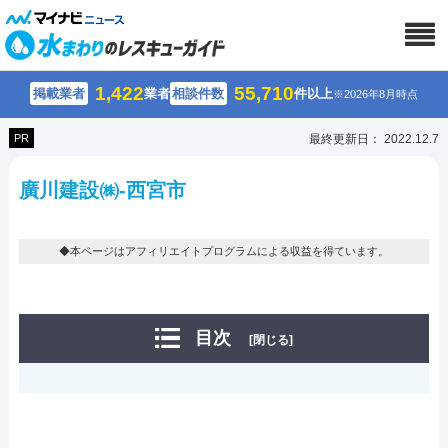
1,422
55,710
掲載業者
業者
相談件数
件以上
※2026年8月時点
PR
最終更新日： 2022.12.7
廣川建設㈱-西宮市
◆本ページはアフィリエイトプログラムによる収益を得ています。
目次
[閉じる]