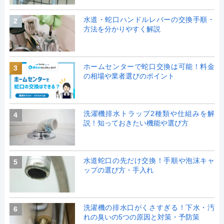
水道・蛇口ハンドルレバーの交換手順・
2
方法を分かりやすく解説
ホームセンターで蛇口交換は可能！料金
3
の相場や業者選びのポイント
洗濯機排水トラップ2種類や仕組みを解
4
説！知っておきたい機能や選び方
水道蛇口の先だけ交換！手順や泡沫キャ
5
ップの選び方・手入れ
洗濯機の排水口がくさすぎる！下水・汚
6
れの臭いの5つの原因と対策・予防策