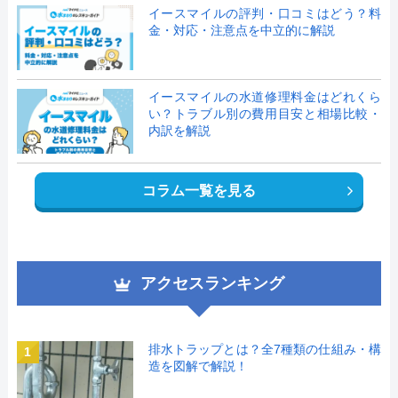
イースマイルの評判・口コミはどう？料
金・対応・注意点を中立的に解説
イースマイルの水道修理料金はどれくら
い？トラブル別の費用目安と相場比較・
内訳を解説
コラム一覧を見る
アクセスランキング
排水トラップとは？全7種類の仕組み・構
1
造を図解で解説！