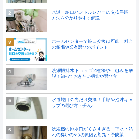
水道・蛇口ハンドルレバーの交換手順・
2
方法を分かりやすく解説
ホームセンターで蛇口交換は可能！料金
3
の相場や業者選びのポイント
洗濯機排水トラップ2種類や仕組みを解
4
説！知っておきたい機能や選び方
水道蛇口の先だけ交換！手順や泡沫キャ
5
ップの選び方・手入れ
洗濯機の排水口がくさすぎる！下水・汚
6
れの臭いの5つの原因と対策・予防策