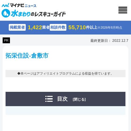
1,422
55,710
掲載業者
業者
相談件数
件以上
※2026年8月時点
PR
最終更新日： 2022.12.7
拓栄住設-倉敷市
◆本ページはアフィリエイトプログラムによる収益を得ています。
目次
[閉じる]