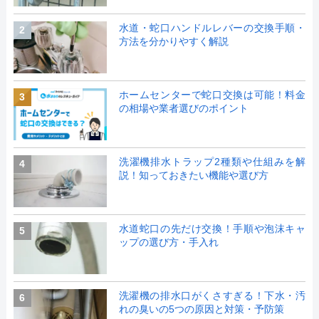
水道・蛇口ハンドルレバーの交換手順・
2
方法を分かりやすく解説
ホームセンターで蛇口交換は可能！料金
3
の相場や業者選びのポイント
洗濯機排水トラップ2種類や仕組みを解
4
説！知っておきたい機能や選び方
水道蛇口の先だけ交換！手順や泡沫キャ
5
ップの選び方・手入れ
洗濯機の排水口がくさすぎる！下水・汚
6
れの臭いの5つの原因と対策・予防策