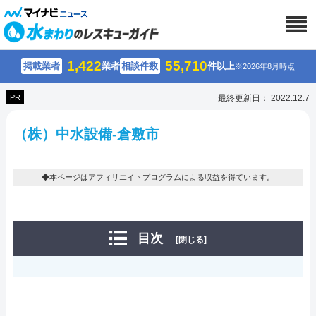
1,422
55,710
掲載業者
業者
相談件数
件以上
※2026年8月時点
PR
最終更新日： 2022.12.7
（株）中水設備-倉敷市
◆本ページはアフィリエイトプログラムによる収益を得ています。
目次
[閉じる]