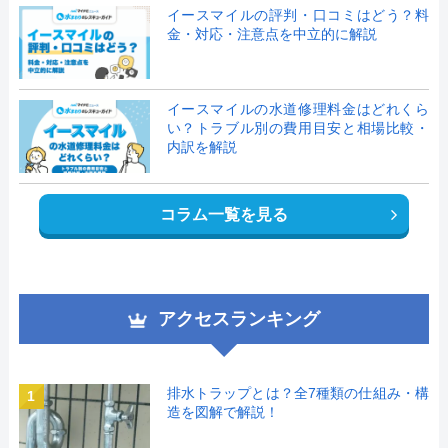
イースマイルの評判・口コミはどう？料
金・対応・注意点を中立的に解説
イースマイルの水道修理料金はどれくら
い？トラブル別の費用目安と相場比較・
内訳を解説
コラム一覧を見る
アクセスランキング
排水トラップとは？全7種類の仕組み・構
1
造を図解で解説！