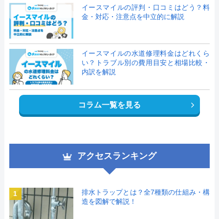
イースマイルの評判・口コミはどう？料
金・対応・注意点を中立的に解説
イースマイルの水道修理料金はどれくら
い？トラブル別の費用目安と相場比較・
内訳を解説
コラム一覧を見る
アクセスランキング
排水トラップとは？全7種類の仕組み・構
1
造を図解で解説！