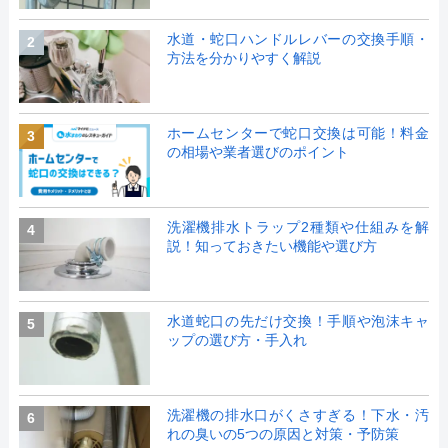
水道・蛇口ハンドルレバーの交換手順・
2
方法を分かりやすく解説
ホームセンターで蛇口交換は可能！料金
3
の相場や業者選びのポイント
洗濯機排水トラップ2種類や仕組みを解
4
説！知っておきたい機能や選び方
水道蛇口の先だけ交換！手順や泡沫キャ
5
ップの選び方・手入れ
洗濯機の排水口がくさすぎる！下水・汚
6
れの臭いの5つの原因と対策・予防策