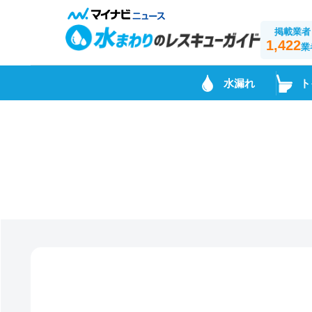
掲載業者
1,422
業
水漏れ
ト