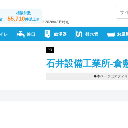
相談件数
55,710
者
件以上
※
※2026年8月時点
イレ
蛇口
給湯器
排水管
お風
PR
石井設備工業所-倉
◆本ページはアフィリ