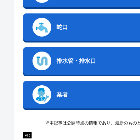
蛇口
排水管・排水口
業者
※本記事は公開時点の情報であり、最新のもの
PR