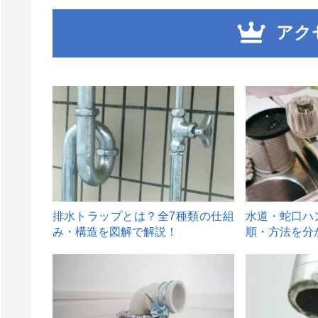
アク
1
2
排水トラップとは？全7種類の仕組
水道・蛇口ハ
み・構造を図解で解説！
順・方法を分
4
5