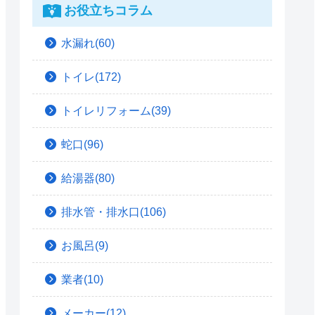
お役立ちコラム
水漏れ(60)
トイレ(172)
トイレリフォーム(39)
蛇口(96)
給湯器(80)
排水管・排水口(106)
お風呂(9)
業者(10)
メーカー(12)