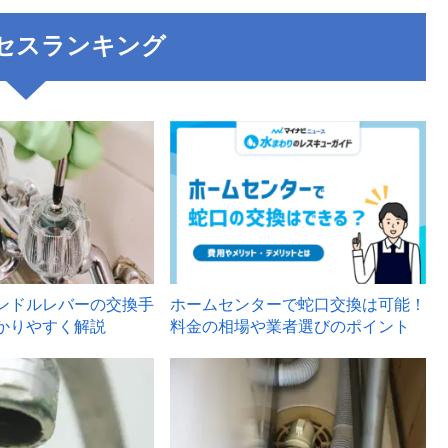
セスランキング
3
ンドルレバーの交換手
ホームセンターで蛇口交換は可能！
かりやすく解説
料金の相場や業者選びのポイント
6