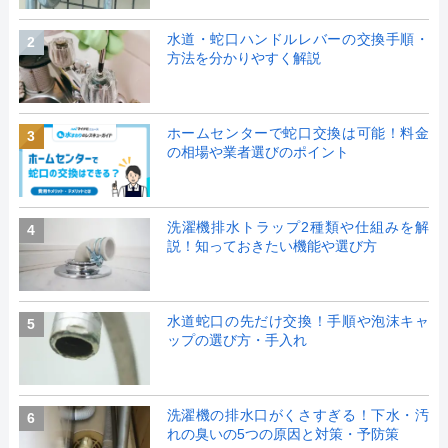
水道・蛇口ハンドルレバーの交換手順・
2
方法を分かりやすく解説
ホームセンターで蛇口交換は可能！料金
3
の相場や業者選びのポイント
洗濯機排水トラップ2種類や仕組みを解
4
説！知っておきたい機能や選び方
水道蛇口の先だけ交換！手順や泡沫キャ
5
ップの選び方・手入れ
洗濯機の排水口がくさすぎる！下水・汚
6
れの臭いの5つの原因と対策・予防策