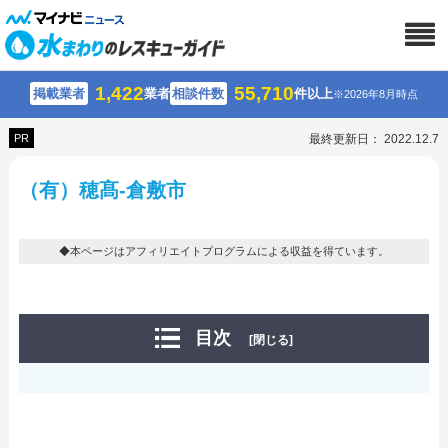
1,422
55,710
掲載業者
業者
相談件数
件以上
※2026年8月時点
PR
最終更新日： 2022.12.7
（有）穂髙-倉敷市
◆本ページはアフィリエイトプログラムによる収益を得ています。
目次
[閉じる]