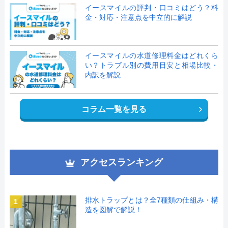
イースマイルの評判・口コミはどう？料
金・対応・注意点を中立的に解説
イースマイルの水道修理料金はどれくら
い？トラブル別の費用目安と相場比較・
内訳を解説
コラム一覧を見る
アクセスランキング
排水トラップとは？全7種類の仕組み・構
1
造を図解で解説！