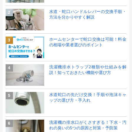
水道・蛇口ハンドルレバーの交換手順・
2
方法を分かりやすく解説
ホームセンターで蛇口交換は可能！料金
3
の相場や業者選びのポイント
洗濯機排水トラップ2種類や仕組みを解
4
説！知っておきたい機能や選び方
水道蛇口の先だけ交換！手順や泡沫キャ
5
ップの選び方・手入れ
洗濯機の排水口がくさすぎる！下水・汚
6
れの臭いの5つの原因と対策・予防策