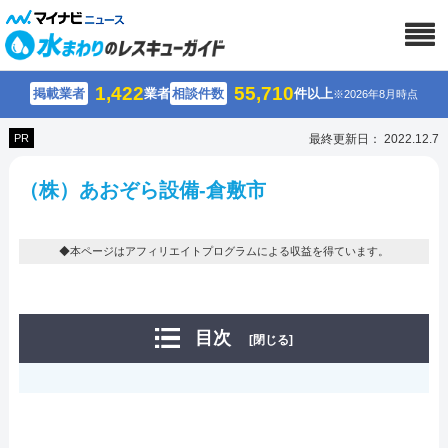
1,422
55,710
掲載業者
業者
相談件数
件以上
※2026年8月時点
PR
最終更新日： 2022.12.7
（株）あおぞら設備-倉敷市
◆本ページはアフィリエイトプログラムによる収益を得ています。
目次
[閉じる]