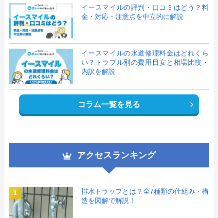
イースマイルの評判・口コミはどう？料
金・対応・注意点を中立的に解説
イースマイルの水道修理料金はどれくら
い？トラブル別の費用目安と相場比較・
内訳を解説
コラム一覧を見る
アクセスランキング
排水トラップとは？全7種類の仕組み・構
1
造を図解で解説！