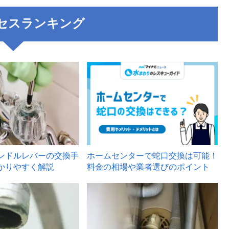
セスランキング
3
ンドルレバーの交換手
ホームセンターで蛇口交換は可能！
かりやすく解説
料金の相場や業者選びのポイント
6