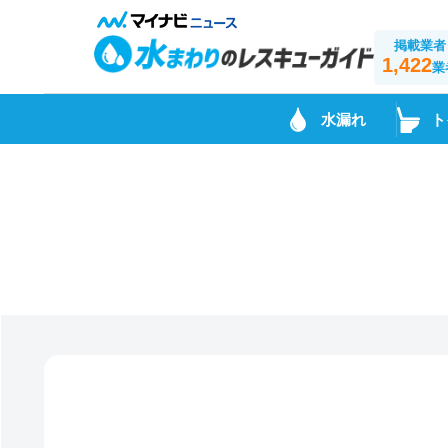
掲載業者
1,422
業
水漏れ
ト