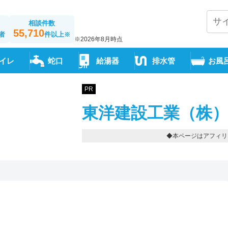
相談件数
55,710
者
件以上
※
※2026年8月時点
イレ
蛇口
給湯器
排水管
お風
PR
東洋建設工業（株）
◆本ページはアフィリ