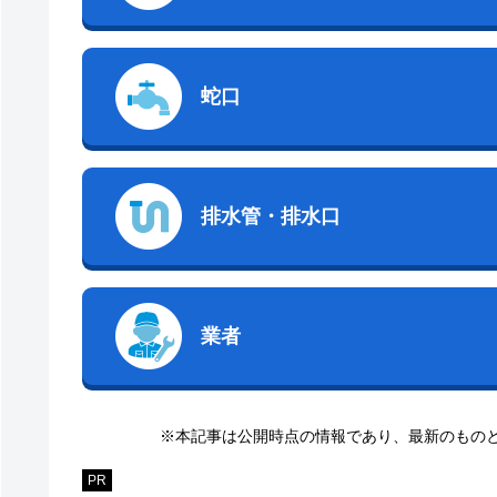
蛇口
排水管・排水口
業者
※本記事は公開時点の情報であり、最新のもの
PR