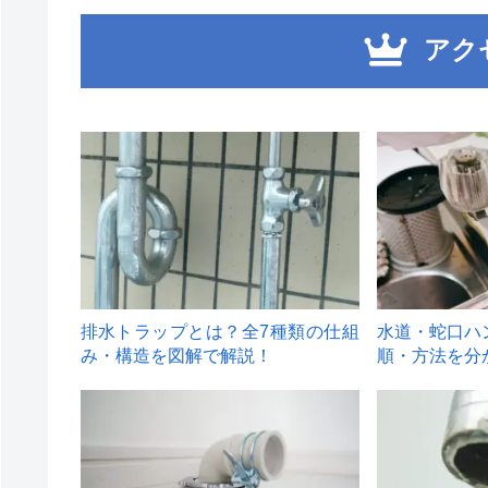
アク
1
2
排水トラップとは？全7種類の仕組
水道・蛇口ハ
み・構造を図解で解説！
順・方法を分
4
5