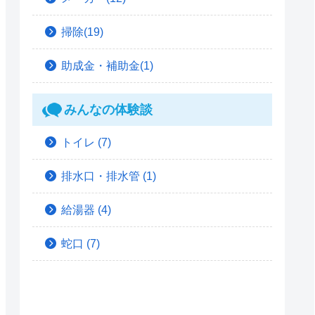
掃除(19)
助成金・補助金(1)
みんなの体験談
トイレ
(7)
排水口・排水管
(1)
給湯器
(4)
蛇口
(7)