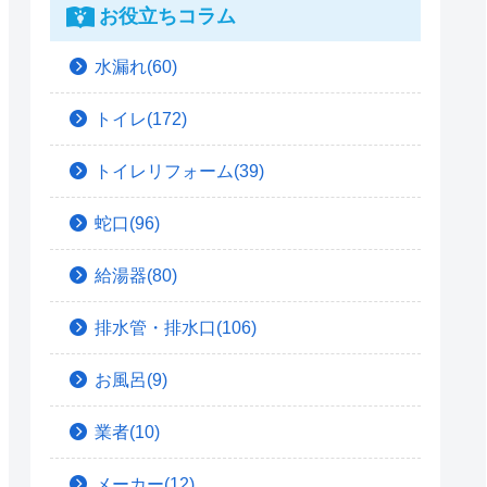
お役立ちコラム
水漏れ(60)
トイレ(172)
トイレリフォーム(39)
蛇口(96)
給湯器(80)
排水管・排水口(106)
お風呂(9)
業者(10)
メーカー(12)