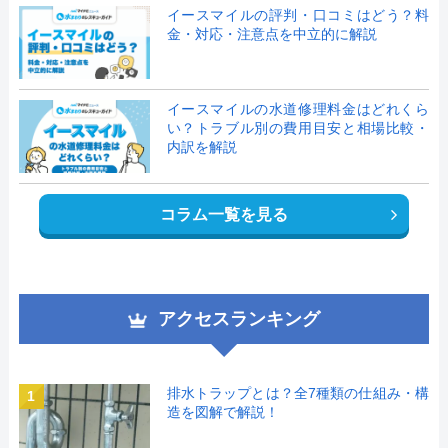
イースマイルの評判・口コミはどう？料
金・対応・注意点を中立的に解説
イースマイルの水道修理料金はどれくら
い？トラブル別の費用目安と相場比較・
内訳を解説
コラム一覧を見る
アクセスランキング
排水トラップとは？全7種類の仕組み・構
1
造を図解で解説！