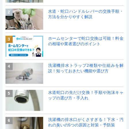
水道・蛇口ハンドルレバーの交換手順・
2
方法を分かりやすく解説
ホームセンターで蛇口交換は可能！料金
3
の相場や業者選びのポイント
洗濯機排水トラップ2種類や仕組みを解
4
説！知っておきたい機能や選び方
水道蛇口の先だけ交換！手順や泡沫キャ
5
ップの選び方・手入れ
洗濯機の排水口がくさすぎる！下水・汚
6
れの臭いの5つの原因と対策・予防策