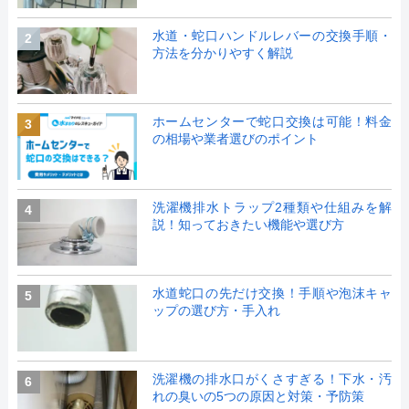
水道・蛇口ハンドルレバーの交換手順・
2
方法を分かりやすく解説
ホームセンターで蛇口交換は可能！料金
3
の相場や業者選びのポイント
洗濯機排水トラップ2種類や仕組みを解
4
説！知っておきたい機能や選び方
水道蛇口の先だけ交換！手順や泡沫キャ
5
ップの選び方・手入れ
洗濯機の排水口がくさすぎる！下水・汚
6
れの臭いの5つの原因と対策・予防策