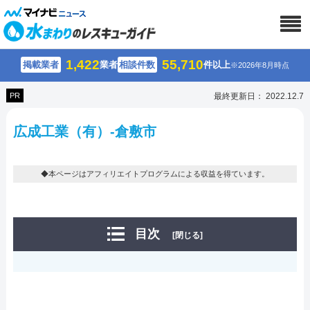
1,422
55,710
掲載業者
業者
相談件数
件以上
※2026年8月時点
PR
最終更新日： 2022.12.7
広成工業（有）-倉敷市
◆本ページはアフィリエイトプログラムによる収益を得ています。
目次
[閉じる]