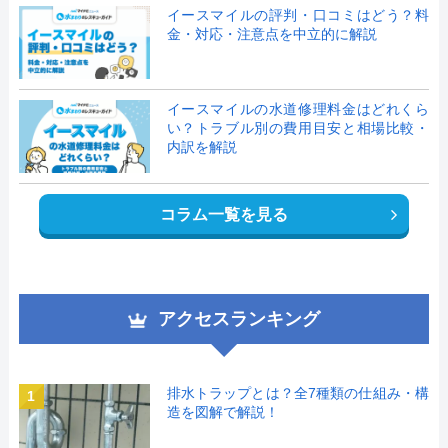
イースマイルの評判・口コミはどう？料
金・対応・注意点を中立的に解説
イースマイルの水道修理料金はどれくら
い？トラブル別の費用目安と相場比較・
内訳を解説
コラム一覧を見る
アクセスランキング
排水トラップとは？全7種類の仕組み・構
1
造を図解で解説！